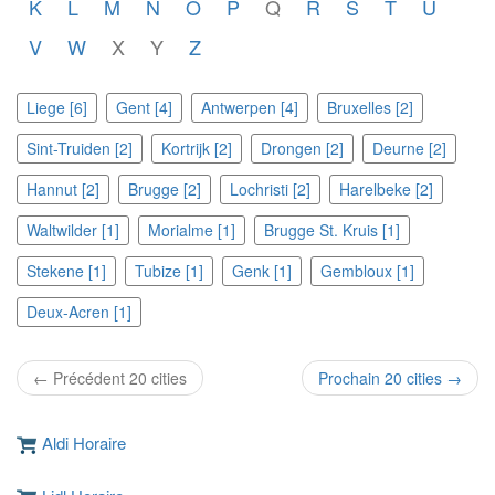
K
L
M
N
O
P
Q
R
S
T
U
V
W
X
Y
Z
Liege [6]
Gent [4]
Antwerpen [4]
Bruxelles [2]
Sint-Truiden [2]
Kortrijk [2]
Drongen [2]
Deurne [2]
Hannut [2]
Brugge [2]
Lochristi [2]
Harelbeke [2]
Waltwilder [1]
Morialme [1]
Brugge St. Kruis [1]
Stekene [1]
Tubize [1]
Genk [1]
Gembloux [1]
Deux-Acren [1]
← Précédent 20 cities
Prochain 20 cities →
Aldi Horaire